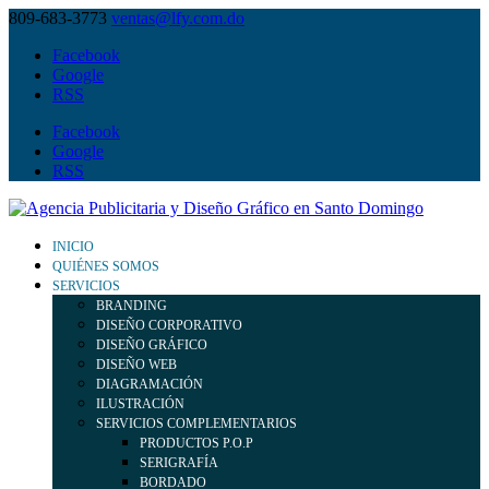
809-683-3773
ventas@lfy.com.do
Facebook
Google
RSS
Facebook
Google
RSS
INICIO
QUIÉNES SOMOS
SERVICIOS
BRANDING
DISEÑO CORPORATIVO
DISEÑO GRÁFICO
DISEÑO WEB
DIAGRAMACIÓN
ILUSTRACIÓN
SERVICIOS COMPLEMENTARIOS
PRODUCTOS P.O.P
SERIGRAFÍA
BORDADO