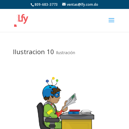
809-683-3773
ventas@lfy.com.do
Ilustracion 10
Ilustración