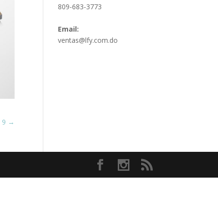
809-683-3773
Email:
ventas@lfy.com.do
n 9
→