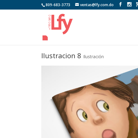
809-683-3773
ventas@lfy.com.do
Ilustracion 8
Ilustración