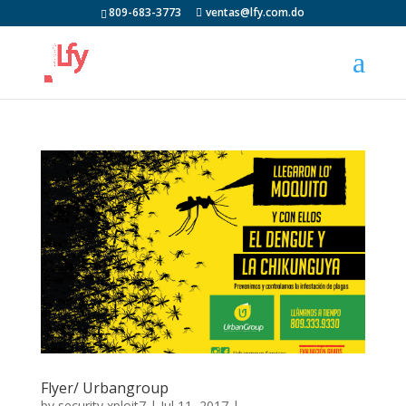
809-683-3773
ventas@lfy.com.do
Flyer/ Urbangroup
by
security xploit7
|
Jul 11, 2017
|